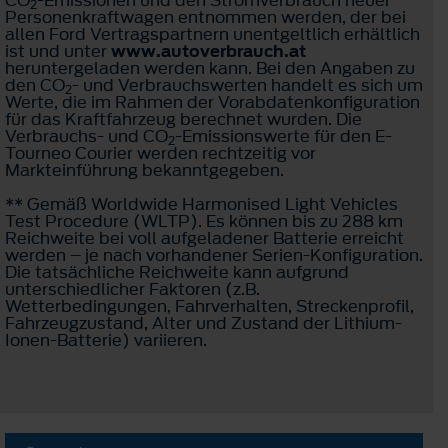
2
Personenkraftwagen entnommen werden, der bei
allen Ford Vertragspartnern unentgeltlich erhältlich
ist und unter
www.autoverbrauch.at
heruntergeladen werden kann. Bei den Angaben zu
den CO
- und Verbrauchswerten handelt es sich um
2
Werte, die im Rahmen der Vorabdatenkonfiguration
für das Kraftfahrzeug berechnet wurden. Die
Verbrauchs- und CO
-Emissionswerte für den E-
2
Tourneo Courier werden rechtzeitig vor
Markteinführung bekanntgegeben.
** Gemäß Worldwide Harmonised Light Vehicles
Test Procedure (WLTP). Es können bis zu 288 km
Reichweite bei voll aufgeladener Batterie erreicht
werden – je nach vorhandener Serien-Konfiguration.
Die tatsächliche Reichweite kann aufgrund
unterschiedlicher Faktoren (z.B.
Wetterbedingungen, Fahrverhalten, Streckenprofil,
Fahrzeugzustand, Alter und Zustand der Lithium-
Ionen-Batterie) variieren.