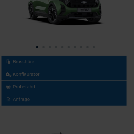
Broschüre
Konfigurator
Probefahrt
Anfrage