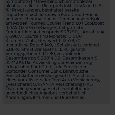
Symbolfoto |
Unverbindlich empfohlener,
nicht kartellierter Richtpreis inkl. NoVA und USt.
für Privatkunden, beinhaltet bereits
Importeursnachlass sowie Ford Credit Bonus
und Versicherungsbonus. Berechnungsbeispiel
am Modell Tourneo Courier Trend 1,0 l EcoBoost
92kW (125PS) 6-Gang-Schaltgetriebe
Frontantrieb: Aktionspreis € 23290,-; Anzahlung
€ 6987,-; Laufzeit 48 Monate; 10.000
Kilometer/Jahr; Restwert € 12533,70;
monatliche Rate € 149,-; Sollzinssatz variabel
5,88%; Effektivzinssatz 6,33%; gesetzl.
Vertragsgebühr € 141,39; zu zahlender
Gesamtbetrag € 26814,09; Gesamtkosten €
3524,09. Die Abwicklung der Finanzierung
erfolgt über Ford Credit, ein Service der
Santander Consumer Bank. Bankübliche
Bonitätskriterien vorausgesetzt. Abschluss
eines Vorteilssets der Ford Auto Versicherung
(Versicherer: GARANTA Versicherungs-AG
Österreich) vorausgesetzt. Freibleibendes
unverbindliches Angebot, vorbehaltlich
Änderungen, Irrtümer und Druckfehler.