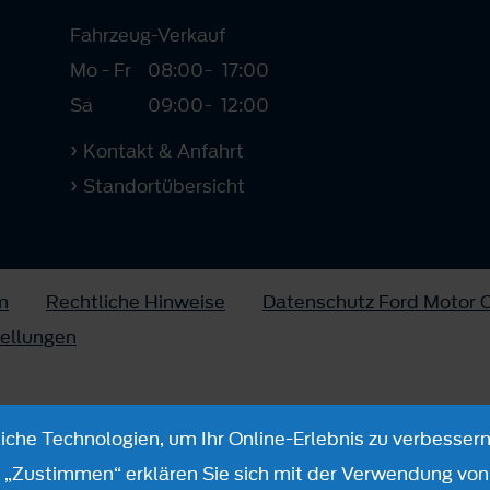
Fahrzeug-Verkauf
Mo - Fr
08:00
-
17:00
Sa
09:00
-
12:00
Kontakt & Anfahrt
Standortübersicht
m
Rechtliche Hinweise
Datenschutz Ford Motor
tellungen
che Technologien, um Ihr Online-Erlebnis zu verbessern
n „Zustimmen“ erklären Sie sich mit der Verwendung von 