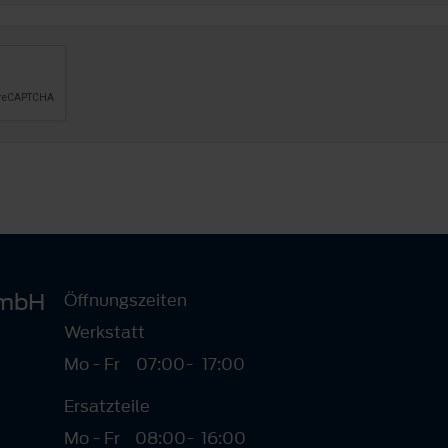
GmbH
Öffnungszeiten
Werkstatt
Mo - Fr
07:00
-
17:00
Ersatzteile
Mo - Fr
08:00
-
16:00